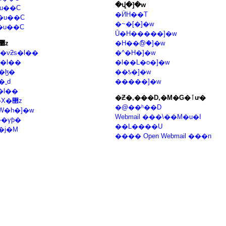
�վ�]�w
u��C
�ӤH��T
�u��C
�~�[�]�w
�u��C
Ū�H�����]�w
�l��޲z
�H��ާ@�]�w
�νƻs�l��
�^�H�]�w
�l��
�l��L�o�]�w
�ɮ�
��ƾ�]�w
�ˬd
�����]�w
�l��
�Ƶ�,���D,�M�G�ٱư�
�H��X�޲z
�@��ʰ��D
W�h�]�w
Webmail ���\��M�u�I
�γƥ�
��L����U
�j�M
���� Open Webmail ���n