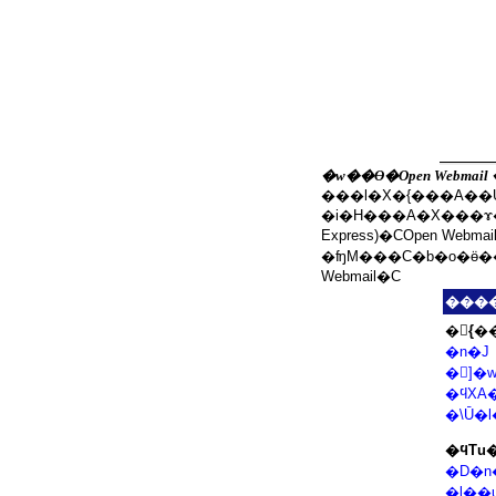
�w��Ө�Open Webma
���l�X�{���A��U�
�i�H���A�X���ɤ�
Express)�COpen Web
�ʩM���C�b�o�ӫ�
Webmail�C
���
�򥻻{�
�n�J
�ϥΧA
�\Ū�
�ϥΤu
�D�n
�l��