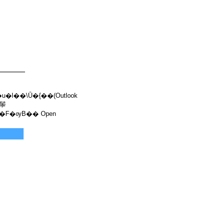
��\Ū�{��(Outlook
F�ѹB�� Open