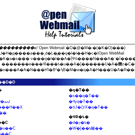
il ���������n!
Open Webmail �O�@�M�ۥ�(�K�O)���}
H�̱q����a���ˬd�L�̪��q�l�l��H�c�IOpen WebMail
K�a�s���ۤv���q�l�l��A�Ϊ̥Ψӧ����N���A�`�Ϊ����u�l
mail �������e���ϥΪ���ƾ�u��A�]������U�A�޲z�C�鬡
�n���A�A�N���Ҥl�B²�ϡB�M�w�q�A�H���U�A�R���
��D�D
�
�q�T��
�s��q�T��
�򥻳]�w�ﶵ
�ϥγq�T��
���H��X
�פJ�ζץX�q�T��
l��
�ϥΦ�ƾ�
��C
�d�ݦ�ƾ�
�u��C
�W�[��ƾ䶵��
u��C