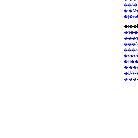
��ƾ�
�j�M
�]�w
�h��
���g
���[
���r
�x�s
�l��
�U��
�i��